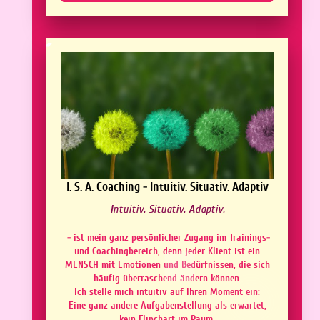
I. S. A. Coaching - Intuitiv. Situativ. Adaptiv
I
ntuitiv.
S
ituativ.
A
daptiv.
- ist mein ganz persönlicher Zugang im Trainings-
und Coachingbereich, denn jeder Klient ist ein
MENSCH mit Emotionen und Bedürfnissen, die sich
häufig überraschend ändern können.
Ich stelle mich intuitiv auf Ihren Mo
ment
ein:
Eine ganz andere Aufgabenstellung als erwartet,
kein Flipchart im Raum,