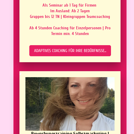
Als Seminar ab 1 Tag für Firmen
Im Ausland: Ab 2 Tagen
Gruppen bis 12 TN | Kleingruppen Teamcoaching
Ab 4 Stunden Coaching für Einzelpersonen | Pro
Termin min. 4 Stunden
ADAPTIVES COACHING FÜR IHRE BEDÜRFNISSE...
Bewerbungstraining Selbstmarketing |