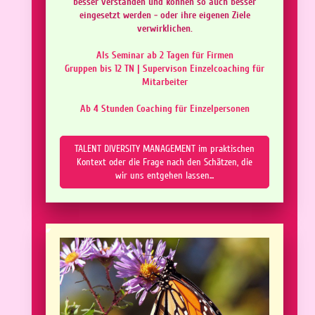
besser verstanden und können so auch besser
eingesetzt werden - oder ihre eigenen Ziele
verwirklichen.
Als Seminar ab 2 Tagen für Firmen
Gruppen bis 12 TN | Supervison Einzelcoaching für
Mitarbeiter
Ab 4 Stunden Coaching für Einzelpersonen
TALENT DIVERSITY MANAGEMENT im praktischen
Kontext oder die Frage nach den Schätzen, die
wir uns entgehen lassen...