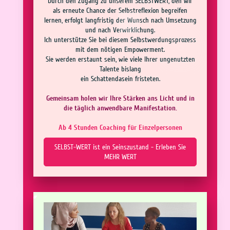
Durch den Zugang zu unserem SELBSTWERT, den wir
als erneute Chance der Selbstreflexion begreifen
lernen, erfolgt langfristig der Wunsch nach Umsetzung
und nach Verwirklichung.
Ich unterstütze Sie bei diesem Selbstwerdungsprozess
mit dem nötigen Empowerment.
Sie werden erstaunt sein, wie viele Ihrer ungenutzten
Talente bislang
ein Schattendasein fristeten.
Gemeinsam holen wir Ihre Stärken ans Licht und in
die täglich anwendbare Manifestation.
Ab 4 Stunden Coaching für Einzelpersonen
SELBST-WERT ist ein Seinszustand - Erleben Sie
MEHR WERT