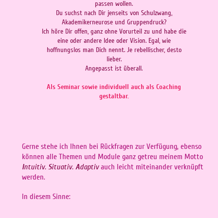
passen wollen.
Du suchst nach Dir jenseits von Schulzwang,
Akademikerneurose und Gruppendruck?
Ich höre Dir offen, ganz ohne Vorurteil zu und habe die
eine oder andere Idee oder Vision. Egal, wie
hoffnungslos man Dich nennt.
Je rebellischer, desto
lieber.
Angepasst ist überall.
Als Seminar sowie individuell auch als Coaching
gestaltbar.
Gerne stehe ich Ihnen bei Rückfragen zur Verfügung, ebenso
können alle Themen und Module ganz getreu meinem Motto
I
ntuitiv.
S
ituativ.
A
daptiv
auch leicht miteinander verknüpft
werden.
In diesem Sinne: